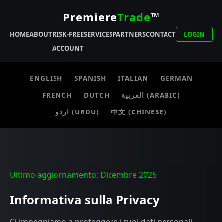
Premiere
Trade
™
HOME
ABOUT
RISK-FREE
SERVICES
PARTNERS
CONTACT
LOGIN
ACCOUNT
ENGLISH
SPANISH
ITALIAN
GERMAN
FRENCH
DUTCH
العربية (ARABIC)
اردو (URDU)
中文 (CHINESE)
Ultimo aggiornamento: Dicembre 2025
Informativa sulla Privacy
Ci impegniamo a proteggere i tuoi dati personali.